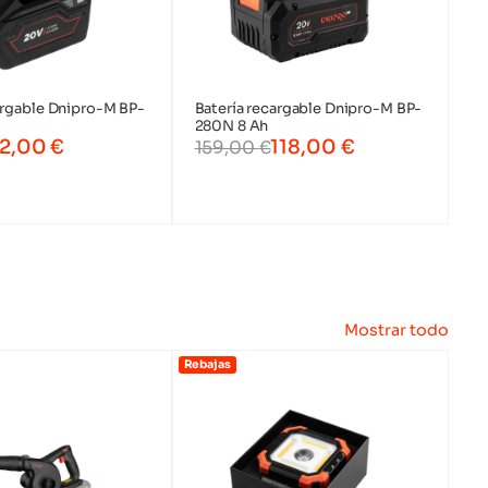
Cafetera inalámbrica
argable Dnipro-M BP-
Batería recargable Dnipro-M BP-
280N 8 Ah
2,00
€
118,00
€
159,00
€
Mostrar todo
Rebajas