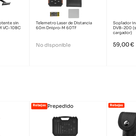
tente sin
Telemetro Laser de Distancia
Soplador i
M VC-10BC
60m Dnipro-M 60TF
DVB-200 (si
cargador)
59,00
€
No disponible
Prepedido
Rebajas
Rebajas