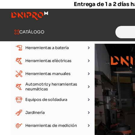
Entrega de 1 a 2 días 
Search
CATÁLOGO
for:
Herramientas a batería
Herramientas eléctricas
Herramientas manuales
Automotriz y herramientas
Baterías y car
Discos de di
Soldadores in
Mesas de c
Compreso
Niveles lá
Amolador
Alargador
Motosierr
Juegos d
neumáticas
herramientas m
Equipos de soldadura
Jardinería
Herramientas de medición