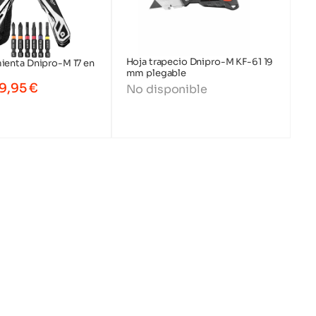
Hoja trapecio Dnipro-M KF-61 19
ienta Dnipro-M 17 en
mm plegable
9,95
€
No disponible