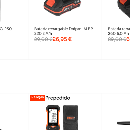
s de
Grapadoras a batería
Pistolas de aire caliente
FC-230
Batería recargable Dnipro-M BP-
Batería rec
tería
a batería
220 2 A/h
260 6,0 Ah
26,95
€
6
29,00
€
89,00
€
Prepedido
Rebajas