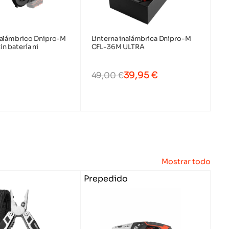
nalámbrico Dnipro-M
Linterna inalámbrica Dnipro-M
n batería ni
CFL-36M ULTRA
39,95
€
49,00
€
Mostrar todo
Prepedido