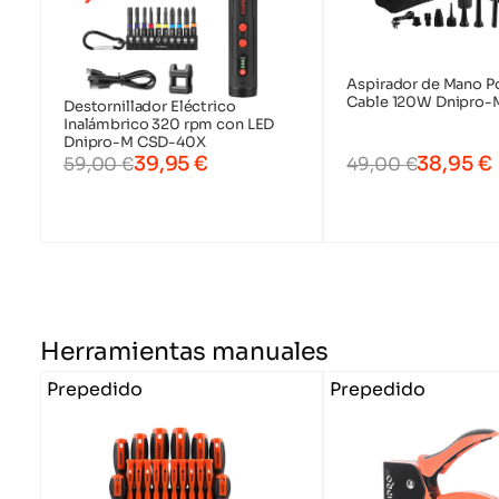
Aspirador de Mano Po
Cable 120W Dnipro-
Destornillador Eléctrico
Inalámbrico 320 rpm con LED
Dnipro-M CSD-40X
39,95
€
38,95
€
59,00
€
49,00
€
Herramientas manuales
Prepedido
Prepedido