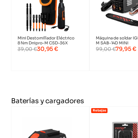
Mini Destornillador Eléctrico
Máquina de soldar IG
8 Nm Dnipro-M CSD-36X
M SAB-14D MINI
Generadores a 
Limas
30,95
€
79,95
€
39,00
€
99,00
€
Soldadores a b
Guante
Baterías y cargadores
Sopladores a b
Rebajas