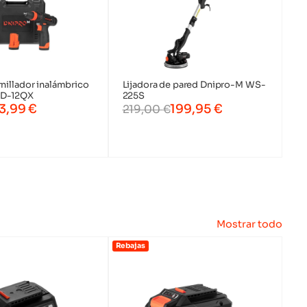
rnillador inalámbrico
Lijadora de pared Dnipro-M WS-
CD-12QX
225S
3,99
€
199,95
€
219,00
€
Motosierras a batería
Cortacéspedes a
batería
Mostrar todo
Rectificadoras a batería
Pulverizadores a batería
Rebajas