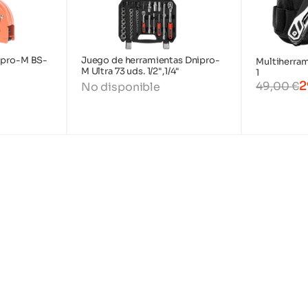
nipro-M BS-
Juego de herramientas Dnipro-
Multiherram
M Ultra 73 uds. 1/2",1/4"
1
2
49,00
€
No disponible