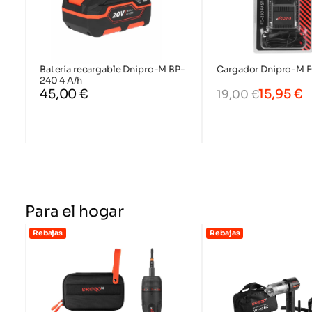
Dispositivo
Batería recargable Dnipro-M BP-
Cargador Dnipro-M 
arranque a ba
240 4 A/h
45,00
€
15,95
€
19,00
€
Para el hogar
Rebajas
Rebajas