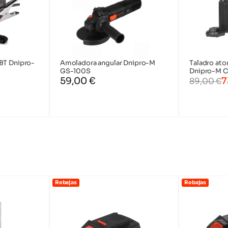
BT Dnipro-
Amoladora angular Dnipro-M
Taladro ato
GS-100S
Dnipro-M 
gasolina
Rectificadoras
Espátulas
Herramientas de
59,00
€
7
89,00
€
atería
s
Pistolas de pegamento
Bridas
Juego de cepillos
pintura y acabado
Tijeras de podar a
a batería
bateria
atería
Recortadoras a batería
Cortasetos a batería
Rebajas
Rebajas