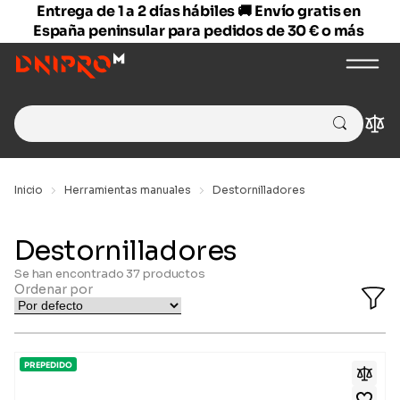
Entrega de 1 a 2 días hábiles 🚚 Envío gratis en
España peninsular para pedidos de 30 € o más
Search
Com
for:
Inicio
Herramientas manuales
Destornilladores
Destornilladores
Se han encontrado
37
productos
Ordenar por
O
Fi
Ba
PREPEDIDO