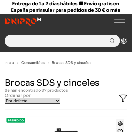
Entrega de 1 a 2 días hábiles 🚚 Envío gratis en
España peninsular para pedidos de 30 € o más
Search
Com
for:
Inicio
Consumibles
Brocas SDS y cinceles
Brocas SDS y cinceles
Se han encontrado
87
productos
Ordenar por
O
Fi
Ba
PREPEDIDO