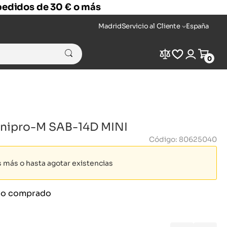
 pedidos de 30 € o más
Madrid
Servicio al Cliente
España
Compare
Wishlist
Login
Cart
0
Dnipro-M SAB-14D MINI
Código: 80625040
as más o hasta agotar existencias
ido comprado