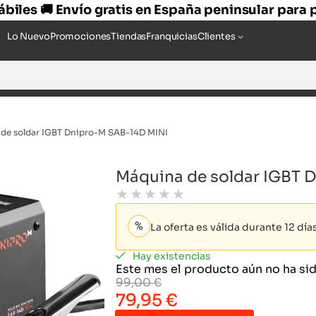
hábiles 🚚 Envío gratis en España peninsular para
Lo Nuevo
Promociones
Tiendas
Franquicias
Clientes
de soldar IGBT Dnipro-M SAB-14D MINI
Máquina de soldar IGBT 
★
★
★
★
★
La oferta es válida durante 12 dí
Hay existencias
Este mes el producto aún no ha s
99,00
€
79,95
€