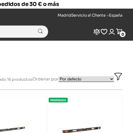
 pedidos de 30 € o más
Madrid
Servicio al Cliente
España
Compare
Wishlist
Login
Cart
0
Ope
Ordenar por
rado
16
productos
Filter
Bar
PREPEDIDO