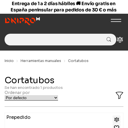
Entrega de 1 a 2 días hábiles 🚚 Envío gratis en
España peninsular para pedidos de 30 € o más
Search
Com
for:
Inicio
Herramientas manuales
Cortatubos
Cortatubos
Se han encontrado
1
productos
Ordenar por
O
Fi
Ba
Prepedido