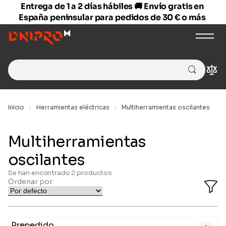
Entrega de 1 a 2 días hábiles 🚚 Envío gratis en
España peninsular para pedidos de 30 € o más
Search
Com
for:
Inicio
Herramientas eléctricas
Multiherramientas oscilantes
Multiherramientas
oscilantes
Se han encontrado
2
productos
Ordenar por
O
Fi
Ba
Prepedido