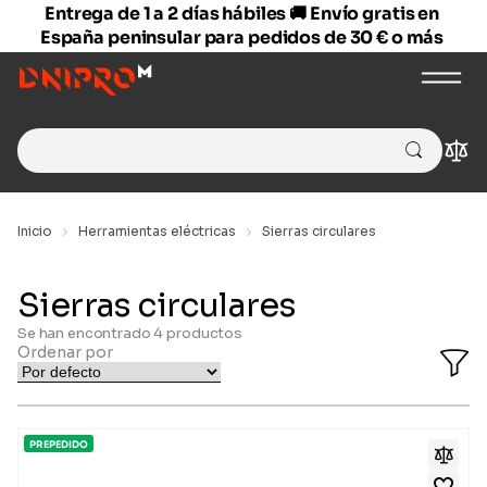
Entrega de 1 a 2 días hábiles 🚚 Envío gratis en
España peninsular para pedidos de 30 € o más
Search
Com
for:
Inicio
Herramientas eléctricas
Sierras circulares
Sierras circulares
Se han encontrado
4
productos
Ordenar por
O
Fi
Ba
PREPEDIDO