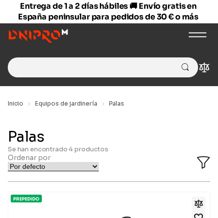
Entrega de 1 a 2 días hábiles 🚚 Envío gratis en
España peninsular para pedidos de 30 € o más
Search
Com
for:
Inicio
Equipos de jardinería
Palas
Palas
Se han encontrado
4
productos
Ordenar por
O
Fi
Ba
PREPEDIDO