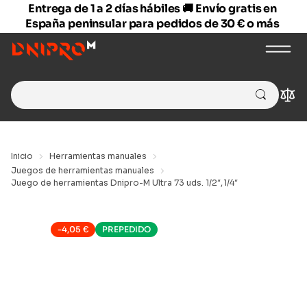
Entrega de 1 a 2 días hábiles 🚚 Envío gratis en
España peninsular para pedidos de 30 € o más
Search
Com
for:
Inicio
Herramientas manuales
Juegos de herramientas manuales
Juego de herramientas Dnipro-M Ultra 73 uds. 1/2″,1/4″
-
4,05
€
PREPEDIDO