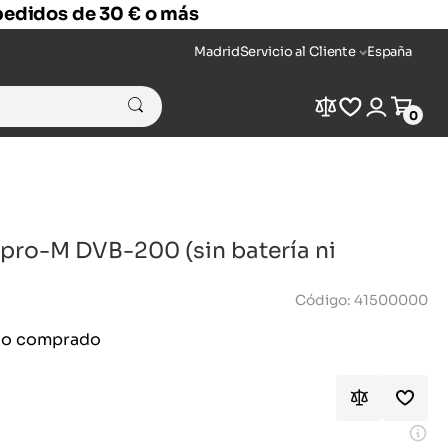
 pedidos de 30 € o más
Madrid
Servicio al Cliente
España
Compare
Wishlist
Login
Cart
0
pro-M DVB-200 (sin batería ni
Código: 41500000
ido comprado