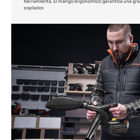
herramienta. El mango ergonómico garantiza una gra
soplador.