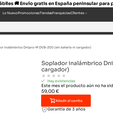
hábiles 🚚 Envío gratis en España peninsular para
Lo Nuevo
Promociones
Tiendas
Franquicias
Clientes
or inalámbrico Dnipro-M DVB-200 (sin batería ni cargador)
Soplador inalámbrico Dni
cargador)
★
★
★
★
★
Hay existencias
Este mes el producto aún no ha s
59,00
€
Añadir al carrito
Garantía de 3 años