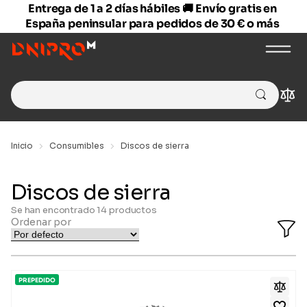
Entrega de 1 a 2 días hábiles 🚚 Envío gratis en
España peninsular para pedidos de 30 € o más
Search
Com
for:
Inicio
Consumibles
Discos de sierra
Discos de sierra
Se han encontrado
14
productos
Ordenar por
O
Fi
Ba
PREPEDIDO