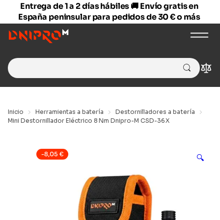
Entrega de 1 a 2 días hábiles 🚚 Envío gratis en
España peninsular para pedidos de 30 € o más
Search
Com
for:
Inicio
Herramientas a batería
Destornilladores a batería
Mini Destornillador Eléctrico 8 Nm Dnipro-M CSD-36X
-
8,05
€
🔍