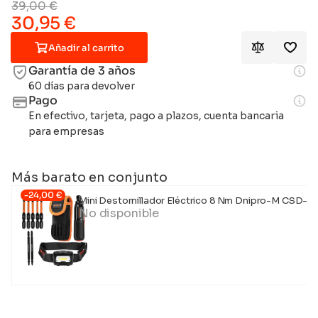
39,00
€
30,95
€
Añadir al carrito
Garantía de 3 años
60 días para devolver
Pago
En efectivo, tarjeta, pago a plazos, cuenta bancaria
para empresas
Más barato en conjunto
-
24,00
€
Mini Destornillador Eléctrico 8 Nm Dnipro-M CSD-36
No disponible