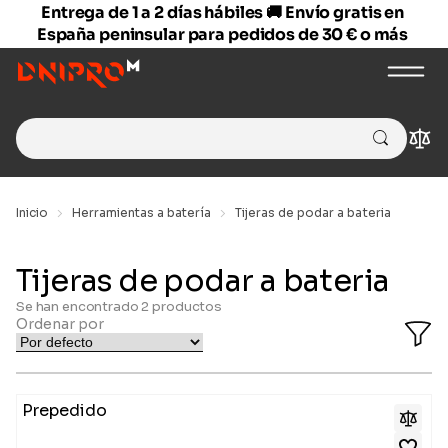
Entrega de 1 a 2 días hábiles 🚚 Envío gratis en
España peninsular para pedidos de 30 € o más
Search
Com
for:
Inicio
Herramientas a batería
Tijeras de podar a bateria
Tijeras de podar a bateria
Se han encontrado
2
productos
Ordenar por
O
Fi
Ba
Prepedido