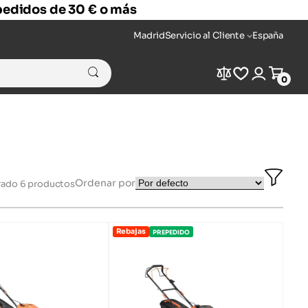
 pedidos de 30 € o más
Madrid
Servicio al Cliente
España
Compare
Wishlist
Login
Cart
0
Ope
Ordenar por
rado
6
productos
Filter
Bar
Rebajas
PREPEDIDO