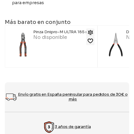
para empresas
Más barato en conjunto
Pinza Dnipro-M ULTRA 185 mm
Dnip
No disponible
No 
Envío gratis en España peninsular para pedidos de 30€ o
más
3 años de garantía