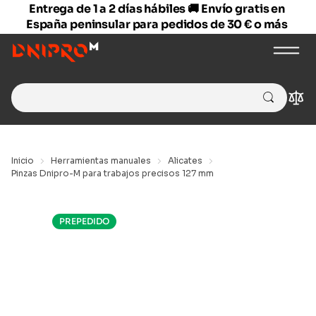
Entrega de 1 a 2 días hábiles 🚚 Envío gratis en
España peninsular para pedidos de 30 € o más
Search
Com
for:
Inicio
Herramientas manuales
Alicates
Pinzas Dnipro-M para trabajos precisos 127 mm
PREPEDIDO