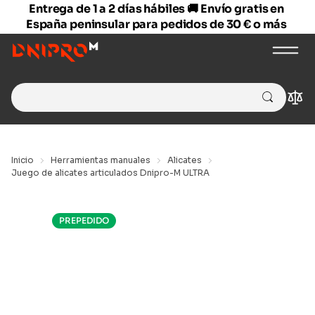
Entrega de 1 a 2 días hábiles 🚚 Envío gratis en
España peninsular para pedidos de 30 € o más
Search
Com
for:
Inicio
Herramientas manuales
Alicates
Juego de alicates articulados Dnipro-M ULTRA
PREPEDIDO