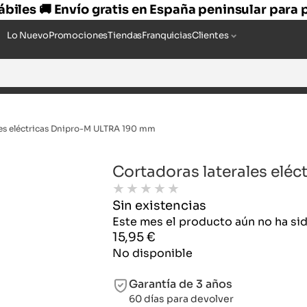
hábiles 🚚 Envío gratis en España peninsular para
Lo Nuevo
Promociones
Tiendas
Franquicias
Clientes
les eléctricas Dnipro-M ULTRA 190 mm
Cortadoras laterales elé
★
★
★
★
★
Sin existencias
Este mes el producto aún no ha s
15,95
€
No disponible
Garantía de 3 años
60 días para devolver