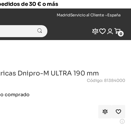
 pedidos de 30 € o más
Madrid
Servicio al Cliente
España
Compare
Wishlist
Login
Cart
0
ctricas Dnipro-M ULTRA 190 mm
Código: 81384000
ido comprado