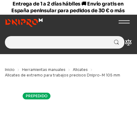
Entrega de 1 a 2 días hábiles 🚚 Envío gratis en
España peninsular para pedidos de 30 € o más
Search
Com
for:
Inicio
Herramientas manuales
Alicates
Alicates de extremo para trabajos precisos Dnipro-M 105 mm
PREPEDIDO