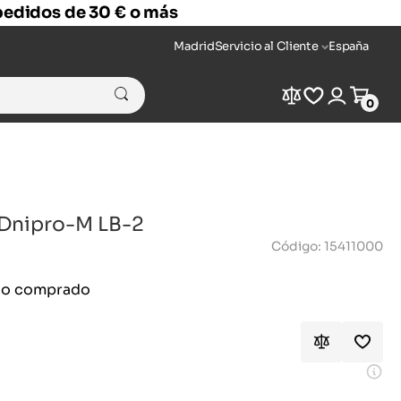
 pedidos de 30 € o más
Madrid
Servicio al Cliente
España
Compare
Wishlist
Login
Cart
0
 Dnipro-M LB-2
Código: 15411000
ido comprado