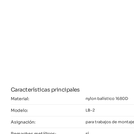
Características principales
Material:
nylon balístico 1680D
Modelo:
LB-2
Asignación:
para trabajos de montaj
Remaches metálicos:
sí