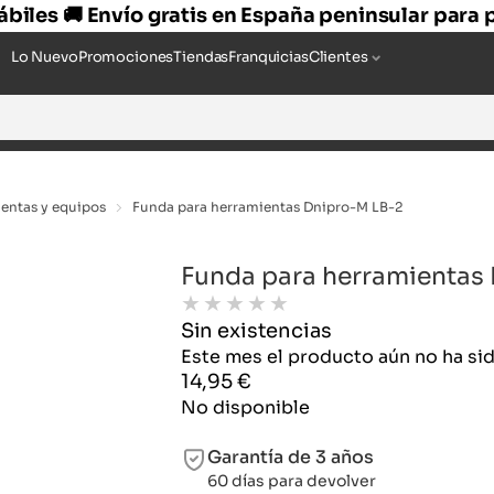
hábiles 🚚 Envío gratis en España peninsular para
Lo Nuevo
Promociones
Tiendas
Franquicias
Clientes
entas y equipos
Funda para herramientas Dnipro-M LB-2
Funda para herramientas
★
★
★
★
★
Sin existencias
Este mes el producto aún no ha s
14,95
€
No disponible
Garantía de 3 años
60 días para devolver