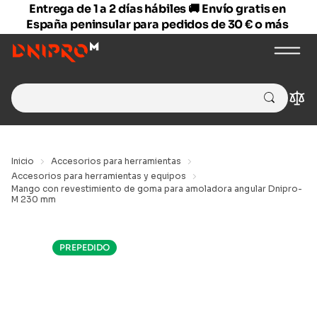
Entrega de 1 a 2 días hábiles 🚚 Envío gratis en
España peninsular para pedidos de 30 € o más
Search
Com
for:
Inicio
Accesorios para herramientas
Accesorios para herramientas y equipos
Mango con revestimiento de goma para amoladora angular Dnipro-
M 230 mm
PREPEDIDO