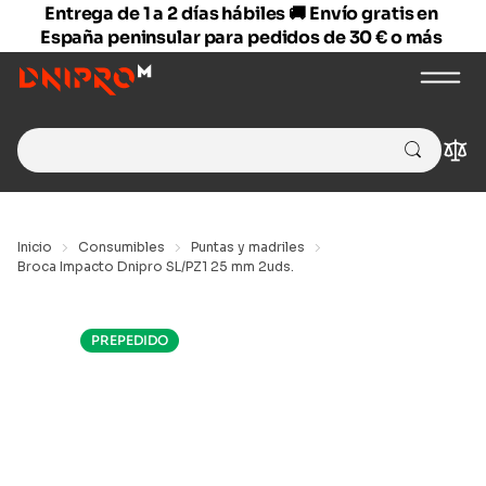
Entrega de 1 a 2 días hábiles 🚚 Envío gratis en
España peninsular para pedidos de 30 € o más
Search
Com
for:
Inicio
Consumibles
Puntas y madriles
Broca Impacto Dnipro SL/PZ1 25 mm 2uds.
PREPEDIDO