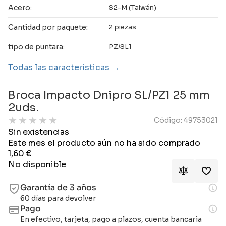
Acero:
S2-M (Taiwán)
Cantidad por paquete:
2 piezas
tipo de puntara:
PZ/SL1
Todas las características
Broca Impacto Dnipro SL/PZ1 25 mm
2uds.
★
★
★
★
★
Código: 49753021
Sin existencias
Este mes el producto aún no ha sido comprado
1,60
€
No disponible
Garantía de 3 años
60 días para devolver
Pago
En efectivo, tarjeta, pago a plazos, cuenta bancaria