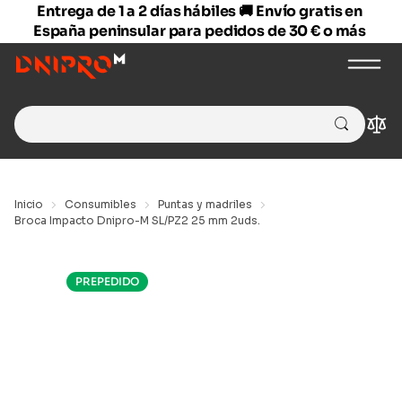
Entrega de 1 a 2 días hábiles 🚚 Envío gratis en
España peninsular para pedidos de 30 € o más
Search
Com
for:
Inicio
Consumibles
Puntas y madriles
Broca Impacto Dnipro-M SL/PZ2 25 mm 2uds.
PREPEDIDO