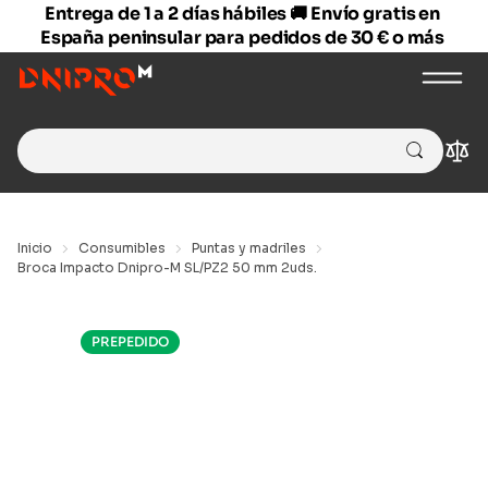
Entrega de 1 a 2 días hábiles 🚚 Envío gratis en
España peninsular para pedidos de 30 € o más
Search
Com
for:
Inicio
Consumibles
Puntas y madriles
Broca Impacto Dnipro-M SL/PZ2 50 mm 2uds.
PREPEDIDO