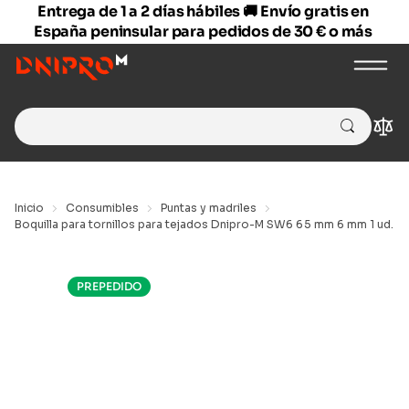
Entrega de 1 a 2 días hábiles 🚚 Envío gratis en
España peninsular para pedidos de 30 € o más
Search
Com
for:
Inicio
Consumibles
Puntas y madriles
Boquilla para tornillos para tejados Dnipro-M SW6 65 mm 6 mm 1 ud.
PREPEDIDO