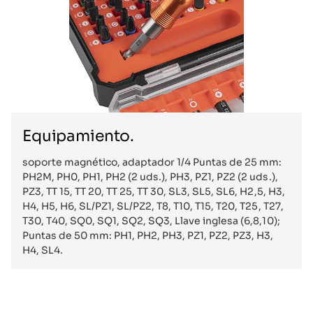
Equipamiento.
soporte magnético, adaptador 1/4 Puntas de 25 mm:
PH2M, PH0, PH1, PH2 (2 uds.), PH3, PZ1, PZ2 (2 uds.),
PZ3, TT 15, TT 20, TT 25, TT 30, SL3, SL5, SL6, H2,5, H3,
H4, H5, H6, SL/PZ1, SL/PZ2, T8, T10, T15, T20, T25, T27,
T30, T40, SQ0, SQ1, SQ2, SQ3, Llave inglesa (6,8,10);
Puntas de 50 mm: PH1, PH2, PH3, PZ1, PZ2, PZ3, H3,
H4, SL4.