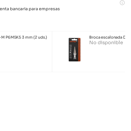
 cuenta bancaria para empresas
o-M P6M5K5 3 mm (2 uds.)
Broca escalonada Dni
No disponible