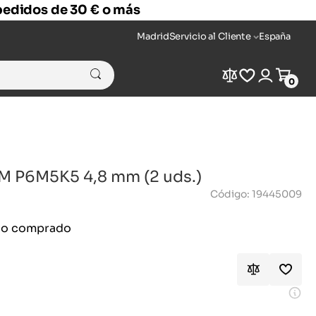
 pedidos de 30 € o más
Madrid
Servicio al Cliente
España
Compare
Wishlist
Login
Cart
0
-M P6M5K5 4,8 mm (2 uds.)
Código: 19445009
ido comprado