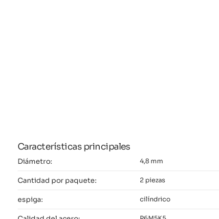
Características principales
Diámetro:
4,8 mm
Cantidad por paquete:
2 piezas
espiga:
cilíndrico
Calidad del acero:
P6M5K5