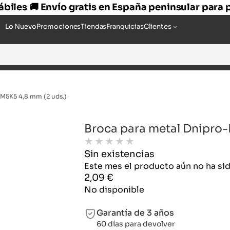
hábiles 🚚 Envío gratis en España peninsular para
Lo Nuevo
Promociones
Tiendas
Franquicias
Clientes
M5K5 4,8 mm (2 uds.)
Broca para metal Dnipro
★
★
★
★
★
Sin existencias
Este mes el producto aún no ha s
2,09
€
No disponible
Garantía de 3 años
60 días para devolver