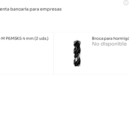
 cuenta bancaria para empresas
o-M P6M5K5 4 mm (2 uds.)
Broca para hormigón 
No disponible