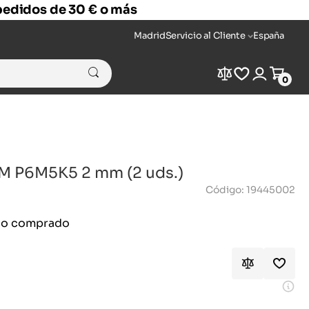
 pedidos de 30 € o más
Madrid
Servicio al Cliente
España
Compare
Wishlist
Login
Cart
0
-M P6M5K5 2 mm (2 uds.)
Código: 19445002
ido comprado