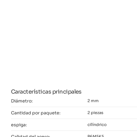
Características principales
Diámetro:
2 mm
Cantidad por paquete:
2 piezas
espiga:
cilíndrico
Calidad del acero:
P6M5K5