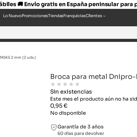
hábiles 🚚 Envío gratis en España peninsular para
Lo Nuevo
Promociones
Tiendas
Franquicias
Clientes
M5K5 2 mm (2 uds.)
Broca para metal Dnipro
★
★
★
★
★
Sin existencias
Este mes el producto aún no ha s
0,95
€
No disponible
Garantía de 3 años
60 días para devolver