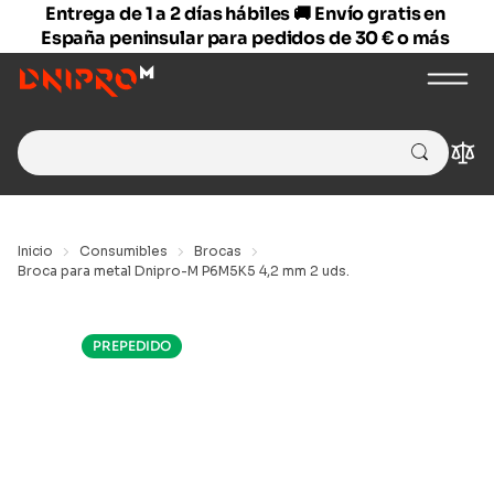
Entrega de 1 a 2 días hábiles 🚚 Envío gratis en
España peninsular para pedidos de 30 € o más
Search
Com
for:
Inicio
Consumibles
Brocas
Broca para metal Dnipro-M P6M5K5 4,2 mm 2 uds.
PREPEDIDO