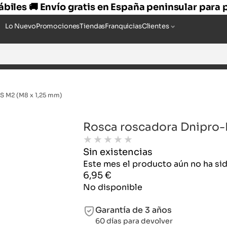
hábiles 🚚 Envío gratis en España peninsular para
Lo Nuevo
Promociones
Tiendas
Franquicias
Clientes
S M2 (M8 x 1,25 mm)
Rosca roscadora Dnipro-
★
★
★
★
★
Sin existencias
Este mes el producto aún no ha s
6,95
€
No disponible
Garantía de 3 años
60 días para devolver