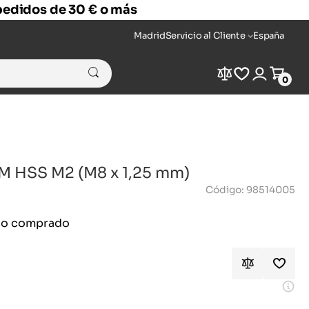
 pedidos de 30 € o más
Madrid
Servicio al Cliente
España
Compare
Wishlist
Login
Cart
0
M HSS M2 (M8 x 1,25 mm)
Código: 98514005
ido comprado