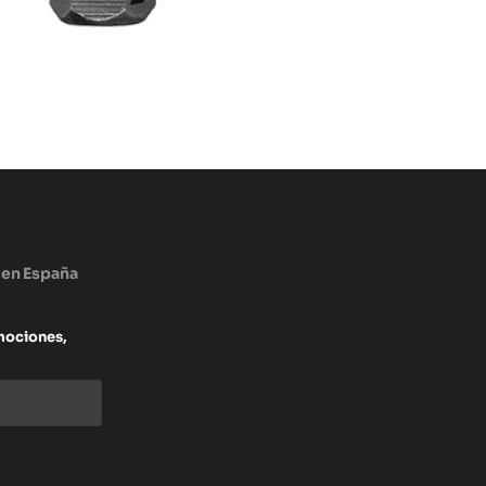
 en España
mociones,