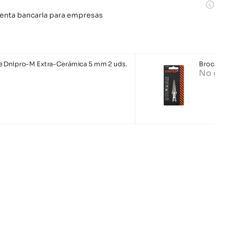
 cuenta bancaria para empresas
e Dnipro-M Extra-Cerámica 5 mm 2 uds.
Broca e
No di