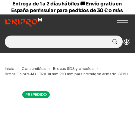
Entrega de 1 a 2 días hábiles 🚚 Envío gratis en
España peninsular para pedidos de 30 € o más
Search
Com
for:
Inicio
Consumibles
Brocas SDS y cinceles
Broca Dnipro-M ULTRA 14 mm 210 mm para hormigón armado, SDS+
PREPEDIDO