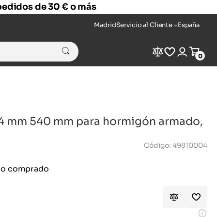
 pedidos de 30 € o más
Madrid
Servicio al Cliente
España
Compare
Wishlist
Login
Cart
0
14 mm 540 mm para hormigón armado,
Código: 49810004
ido comprado