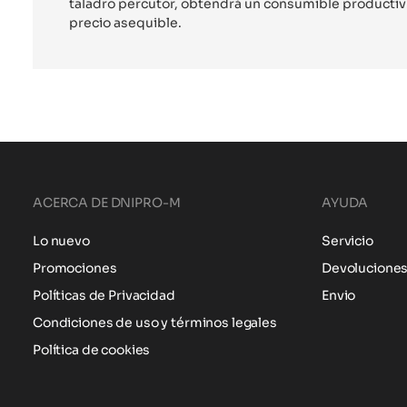
taladro percutor, obtendrá un consumible productivo
precio asequible.
ACERCA DE DNIPRO-M
AYUDA
Lo nuevo
Servicio
Promociones
Devolucione
Políticas de Privacidad
Envio
Condiciones de uso y términos legales
Política de cookies