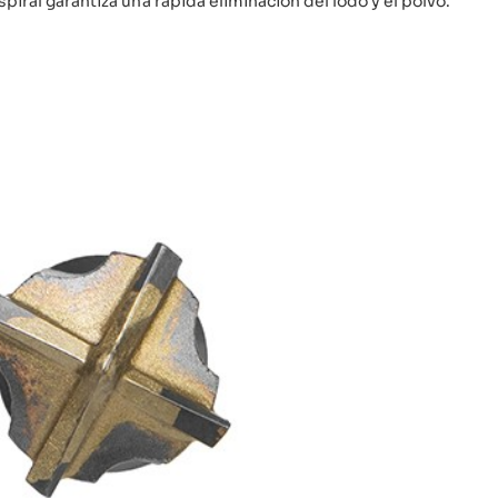
piral garantiza una rápida eliminación del lodo y el polvo.