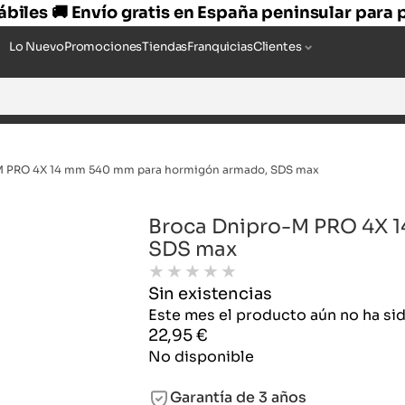
hábiles 🚚 Envío gratis en España peninsular para
Lo Nuevo
Promociones
Tiendas
Franquicias
Clientes
M PRO 4X 14 mm 540 mm para hormigón armado, SDS max
Broca Dnipro-M PRO 4X 
SDS max
★
★
★
★
★
Sin existencias
Este mes el producto aún no ha s
22,95
€
No disponible
Garantía de 3 años