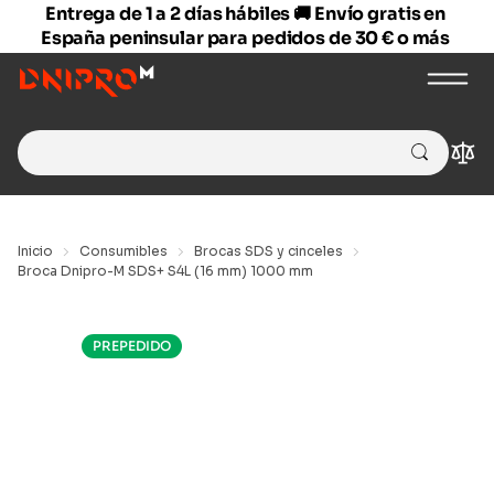
Entrega de 1 a 2 días hábiles 🚚 Envío gratis en
España peninsular para pedidos de 30 € o más
Search
Com
for:
Inicio
Consumibles
Brocas SDS y cinceles
Broca Dnipro-M SDS+ S4L (16 mm) 1000 mm
PREPEDIDO