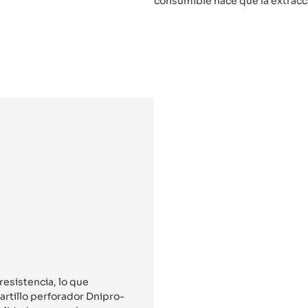
consumible hace que la extracc
resistencia, lo que
martillo perforador Dnipro-