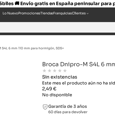
hábiles 🚚 Envío gratis en España peninsular para
Lo Nuevo
Promociones
Tiendas
Franquicias
Clientes
M S4L 6 mm 110 mm para hormigón, SDS+
Broca Dnipro-M S4L 6 m
★
★
★
★
★
Sin existencias
Este mes el producto aún no ha s
2,49
€
No disponible
Garantía de 3 años
60 días para devolver