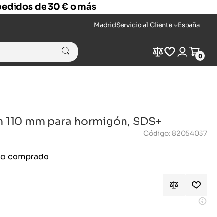
 pedidos de 30 € o más
Madrid
Servicio al Cliente
España
Compare
Wishlist
Login
Cart
0
m 110 mm para hormigón, SDS+
Código: 82054037
ido comprado