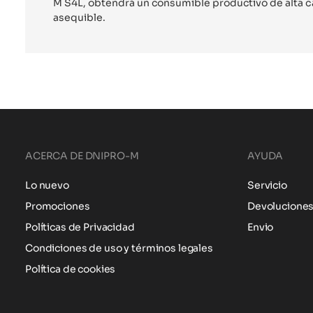
M S4L, obtendrá un consumible productivo de alta ca
asequible.
ACERCA DE DNIPRO-M
AYUDA
Lo nuevo
Servicio
Promociones
Devolucione
Políticas de Privacidad
Envio
Condiciones de uso y términos legales
Política de cookies