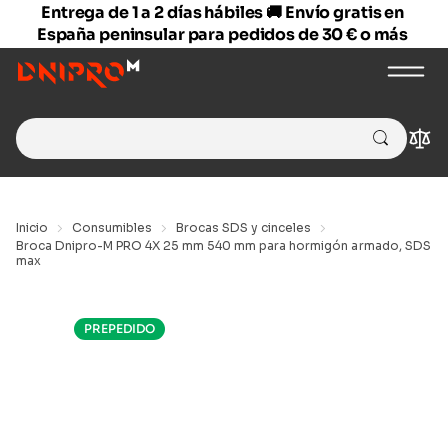
Entrega de 1 a 2 días hábiles 🚚 Envío gratis en
España peninsular para pedidos de 30 € o más
Search
Com
for:
Inicio
Consumibles
Brocas SDS y cinceles
Broca Dnipro-M PRO 4X 25 mm 540 mm para hormigón armado, SDS
max
PREPEDIDO