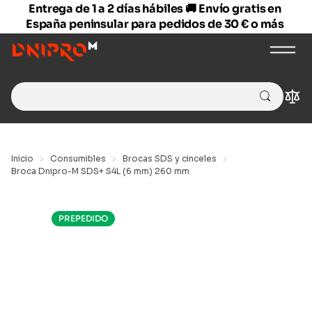
Entrega de 1 a 2 días hábiles 🚚 Envío gratis en
España peninsular para pedidos de 30 € o más
Search
Com
for:
Inicio
Consumibles
Brocas SDS y cinceles
Broca Dnipro-M SDS+ S4L (6 mm) 260 mm
PREPEDIDO