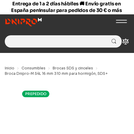
Entrega de 1 a 2 días hábiles 🚚 Envío gratis en
España peninsular para pedidos de 30 € o más
Search
Com
for:
Inicio
Consumibles
Brocas SDS y cinceles
Broca Dnipro-M S4L 16 mm 310 mm para hormigón, SDS+
PREPEDIDO