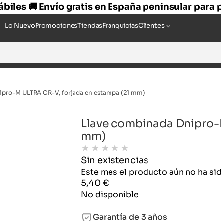
hábiles 🚚 Envío gratis en España peninsular para
Lo Nuevo
Promociones
Tiendas
Franquicias
Clientes
ipro-M ULTRA CR-V, forjada en estampa (21 mm)
Llave combinada Dnipro-
mm)
★
★
★
★
★
Sin existencias
Este mes el producto aún no ha s
5,40
€
No disponible
Garantía de 3 años