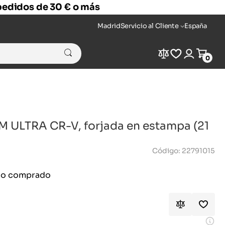
 pedidos de 30 € o más
Madrid
Servicio al Cliente
España
Compare
Wishlist
Login
Cart
0
M ULTRA CR-V, forjada en estampa (21
Código: 22791015
ido comprado