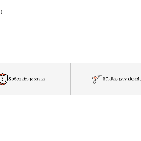
)
3 años de garantía
60 días para devol