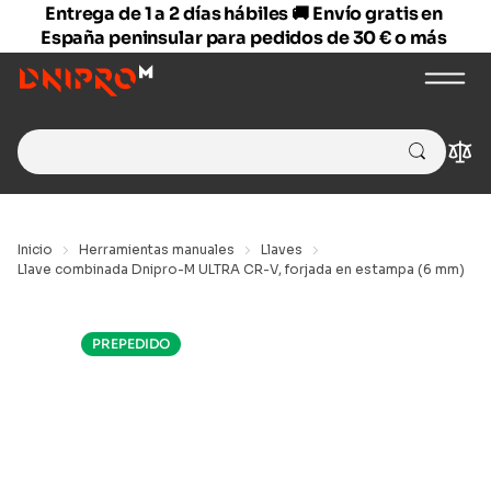
Entrega de 1 a 2 días hábiles 🚚 Envío gratis en
España peninsular para pedidos de 30 € o más
Search
Com
for:
Inicio
Herramientas manuales
Llaves
Llave combinada Dnipro-M ULTRA CR-V, forjada en estampa (6 mm)
PREPEDIDO