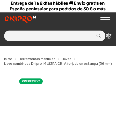
Entrega de 1 a 2 días hábiles 🚚 Envío gratis en
España peninsular para pedidos de 30 € o más
Search
Com
for:
Inicio
Herramientas manuales
Llaves
Llave combinada Dnipro-M ULTRA CR-V, forjada en estampa (36 mm)
PREPEDIDO