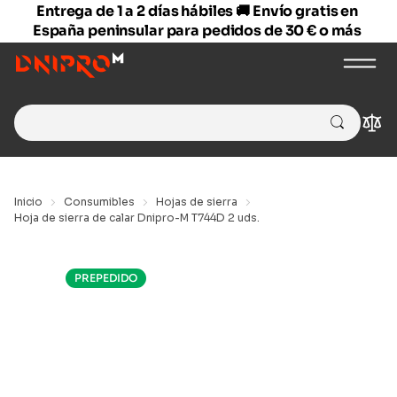
Entrega de 1 a 2 días hábiles 🚚 Envío gratis en
España peninsular para pedidos de 30 € o más
Search
Com
for:
Inicio
Consumibles
Hojas de sierra
Hoja de sierra de calar Dnipro-M T744D 2 uds.
PREPEDIDO