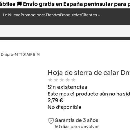
hábiles 🚚 Envío gratis en España peninsular para
Lo Nuevo
Promociones
Tiendas
Franquicias
Clientes
ar Dnipro-M T101AIF BIM
Hoja de sierra de calar D
★
★
★
★
★
Sin existencias
Este mes el producto aún no ha s
2,79
€
No disponible
Garantía de 3 años
60 días para devolver