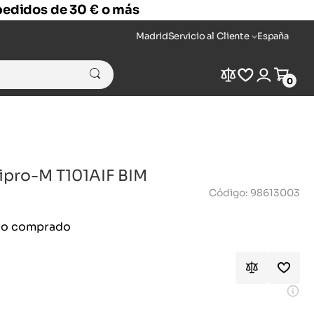
 pedidos de 30 € o más
Madrid
Servicio al Cliente
España
Compare
Wishlist
Login
Cart
0
nipro-M T101AIF BIM
Código: 98613003
ido comprado