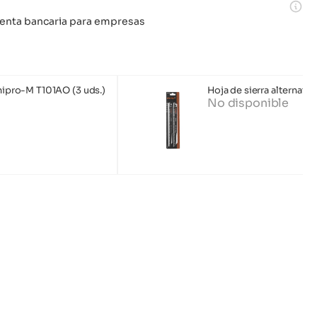
 cuenta bancaria para empresas
Dnipro-M T101AO (3 uds.)
Hoja de sierra alternati
No disponible