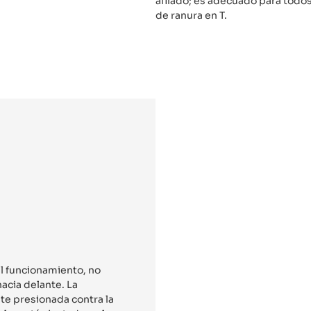
afilado; es adecuado para todos
de ranura en T.
el funcionamiento, no
acia delante. La
te presionada contra la