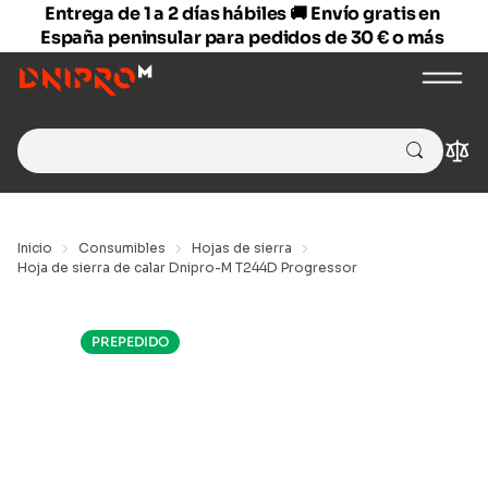
Entrega de 1 a 2 días hábiles 🚚 Envío gratis en
España peninsular para pedidos de 30 € o más
Search
Com
for:
Inicio
Consumibles
Hojas de sierra
Hoja de sierra de calar Dnipro-M T244D Progressor
PREPEDIDO