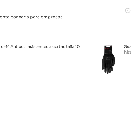
 cuenta bancaria para empresas
o-M Anticut resistentes a cortes talla 10
Guante
No d