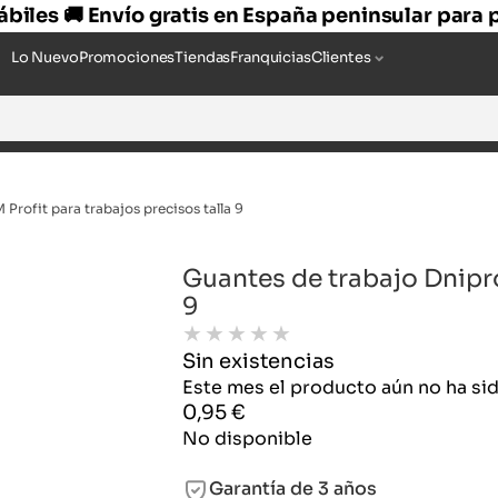
hábiles 🚚 Envío gratis en España peninsular para
Lo Nuevo
Promociones
Tiendas
Franquicias
Clientes
Profit para trabajos precisos talla 9
Guantes de trabajo Dnipro
9
★
★
★
★
★
Sin existencias
Este mes el producto aún no ha s
0,95
€
No disponible
Garantía de 3 años