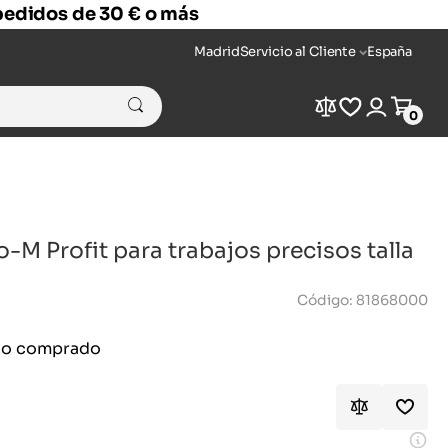
 pedidos de 30 € o más
Madrid
Servicio al Cliente
España
Compare
Wishlist
Login
Cart
0
-M Profit para trabajos precisos talla
Código: 81868000
ido comprado