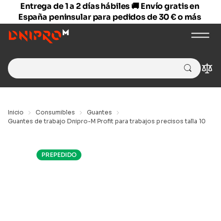
Entrega de 1 a 2 días hábiles 🚚 Envío gratis en
España peninsular para pedidos de 30 € o más
Search
Com
for:
Inicio
Consumibles
Guantes
Guantes de trabajo Dnipro-M Profit para trabajos precisos talla 10
PREPEDIDO