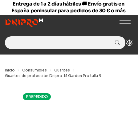
Entrega de 1 a 2 días hábiles 🚚 Envío gratis en
España peninsular para pedidos de 30 € o más
Search
Com
for:
Inicio
Consumibles
Guantes
Guantes de protección Dnipro-M Garden Pro talla 9
PREPEDIDO