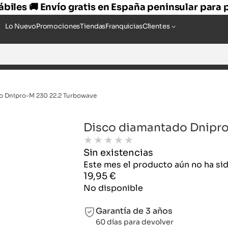
hábiles 🚚 Envío gratis en España peninsular para
Lo Nuevo
Promociones
Tiendas
Franquicias
Clientes
o Dnipro-M 230 22.2 Turbowave
Disco diamantado Dnipr
★
★
★
★
★
Sin existencias
Este mes el producto aún no ha s
19,95
€
No disponible
Garantía de 3 años
60 días para devolver