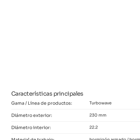
Características principales
Gama / Línea de productos:
Turbowave
Diámetro exterior:
230 mm
Diámetro interior:
22.2
Material de trabajo:
hormigón armado / hormig