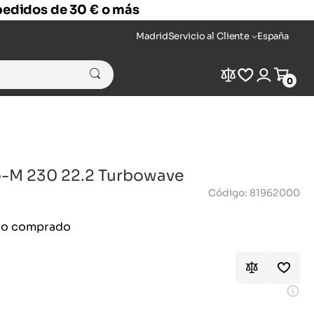
 pedidos de 30 € o más
Madrid
Servicio al Cliente
España
Compare
Wishlist
Login
Cart
0
o-M 230 22.2 Turbowave
Código: 81962000
ido comprado