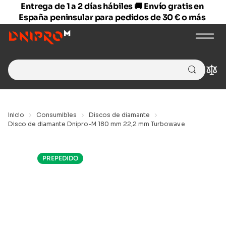
Entrega de 1 a 2 días hábiles 🚚 Envío gratis en
España peninsular para pedidos de 30 € o más
Search
Com
for:
Inicio
Consumibles
Discos de diamante
Disco de diamante Dnipro-M 180 mm 22,2 mm Turbowave
PREPEDIDO