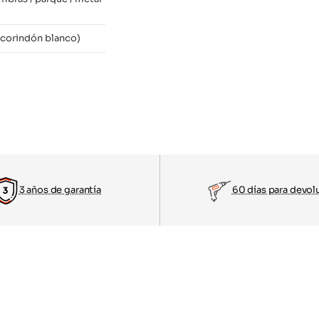
ocorindón blanco)
3 años de garantía
60 días para devol