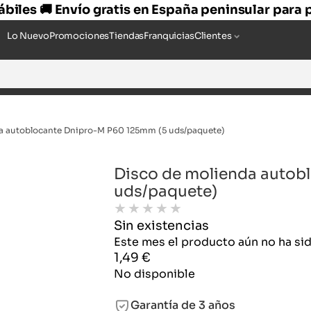
hábiles 🚚 Envío gratis en España peninsular para
Lo Nuevo
Promociones
Tiendas
Franquicias
Clientes
a autoblocante Dnipro-M P60 125mm (5 uds/paquete)
Disco de molienda autob
uds/paquete)
★
★
★
★
★
Sin existencias
Este mes el producto aún no ha s
1,49
€
No disponible
Garantía de 3 años