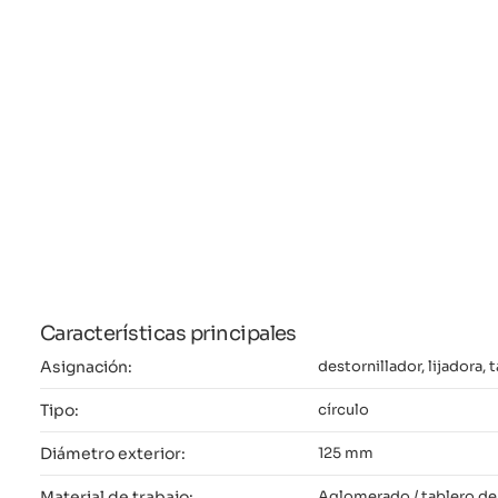
Características principales
Asignación:
destornillador, lijadora, 
Tipo:
círculo
Diámetro exterior:
125 mm
Material de trabajo:
Aglomerado / tablero de 