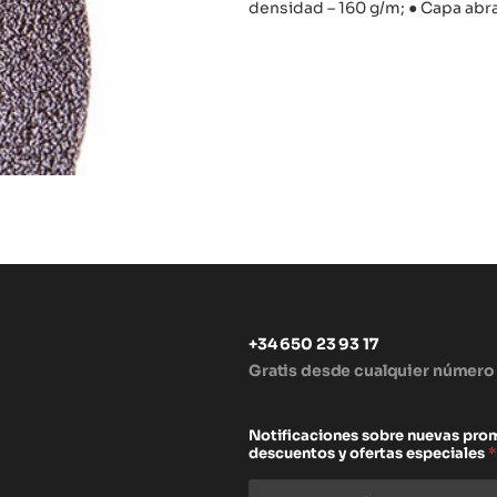
densidad – 160 g/m; ● Capa abr
+34 650 23 93 17
Gratis desde cualquier número
s
Notificaciones sobre nuevas pro
descuentos y ofertas especiales
*