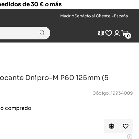
 pedidos de 30 € o más
Madrid
Servicio al Cliente
España
Compare
Wishlist
Login
Cart
0
locante Dnipro-M P60 125mm (5
Código: 19934009
ido comprado