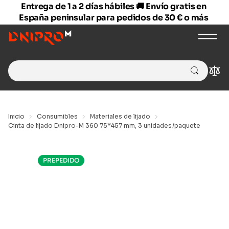
Entrega de 1 a 2 días hábiles 🚚 Envío gratis en
España peninsular para pedidos de 30 € o más
Search
Com
for:
Inicio
Consumibles
Materiales de lijado
Cinta de lijado Dnipro-M 360 75*457 mm, 3 unidades/paquete
PREPEDIDO